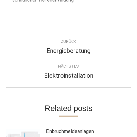
Kommentarnavigation
ZURÜCK
Energieberatung
Vorheriger
Beitrag:
NÄCHSTES
Elektroinstallation
Nächster
Beitrag:
Related posts
Einbruchmeldeanlagen