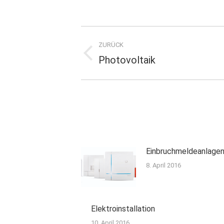
Kommentarnaviga
ZURÜCK
Photovoltaik
Vorheriger
Beitrag:
Einbruchmeldeanlage
8. April 2016
Elektroinstallation
10. April 2016