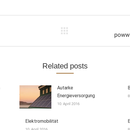
tion
poww
Nächster
Beitrag:
Related posts
n
Autarke
Energieversorgung
8
10. April 2016
Elektromobilität
E
10. April 2016
8